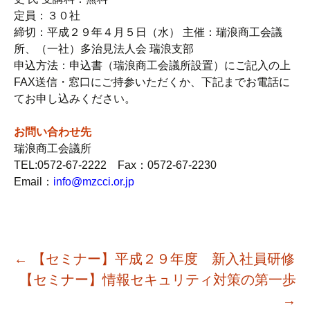
定員：３０社
締切：平成２９年４月５日（水） 主催：瑞浪商工会議
所、（一社）多治見法人会 瑞浪支部
申込方法：申込書（瑞浪商工会議所設置）にご記入の上
FAX送信・窓口にご持参いただくか、下記までお電話に
てお申し込みください。
お問い合わせ先
瑞浪商工会議所
TEL:0572-67-2222 Fax：0572-67-2230
Email：
info@mzcci.or.jp
投
←
【セミナー】平成２９年度 新入社員研修
稿
【セミナー】情報セキュリティ対策の第一歩
→
ナ