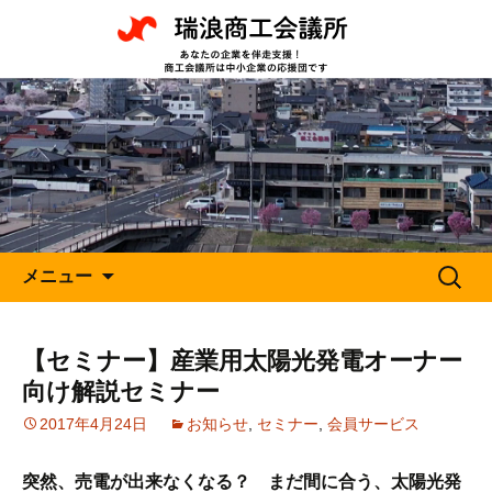
瑞浪商工会議所
あなたの企業を伴走支援！ 瑞
浪商工会議所は中小企業の応援
団です。
コ
検
メニュー
ン
索:
テ
ン
【セミナー】産業用太陽光発電オーナー
ツ
向け解説セミナー
へ
移
2017年4月24日
お知らせ
,
セミナー
,
会員サービス
動
突然、売電が出来なくなる？ まだ間に合う、太陽光発