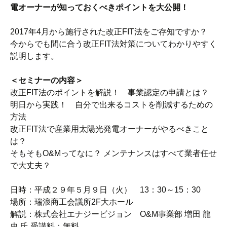
電オーナーが知っておくべきポイントを大公開！
2017年4月から施行された改正FIT法をご存知ですか？
今からでも間に合う改正FIT法対策についてわかりやすく
説明します。
＜セミナーの内容＞
改正FIT法のポイントを解説！ 事業認定の申請とは？
明日から実践！ 自分で出来るコストを削減するための
方法
改正FIT法で産業用太陽光発電オーナーがやるべきこと
は？
そもそもO&Mってなに？ メンテナンスはすべて業者任せ
で大丈夫？
日時：平成２９年５月９日（火） 13：30～15：30
場所：瑞浪商工会議所2F大ホール
解説：株式会社エナジービジョン O&M事業部 増田 龍
史 氏 受講料：無料